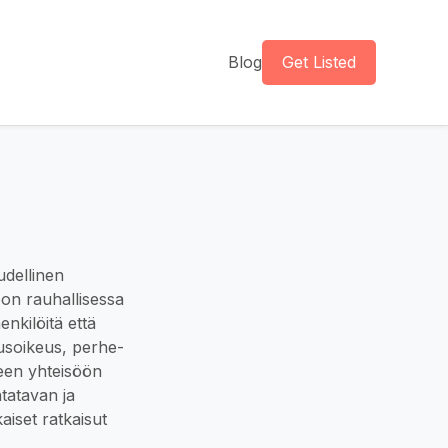
Blog
Get Listed
udellinen
oon rauhallisessa
enkilöitä että
musoikeus, perhe-
seen yhteisöön
ntatavan ja
aiset ratkaisut