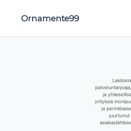
Ornamente99
Lakitoim
palveluntarjoaja
ja yhteisölli
yrityksiä monipu
ja perintöasi
juurtunut 
asiakaslähtöis