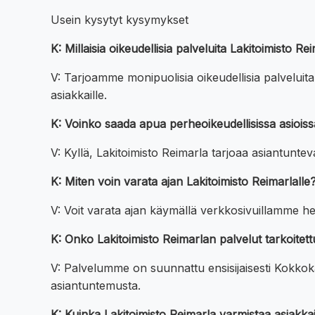
Usein kysytyt kysymykset
K: Millaisia oikeudellisia palveluita Lakitoimisto 
V: Tarjoamme monipuolisia oikeudellisia palveluita
asiakkaille.
K: Voinko saada apua perheoikeudellisissa asioiss
V: Kyllä, Lakitoimisto Reimarla tarjoaa asiantunt
K: Miten voin varata ajan Lakitoimisto Reimarlalle
V: Voit varata ajan käymällä verkkosivuillamme h
K: Onko Lakitoimisto Reimarlan palvelut tarkoitett
V: Palvelumme on suunnattu ensisijaisesti Kokkokalli
asiantuntemusta.
K: Kuinka Lakitoimisto Reimarla varmistaa asiakka