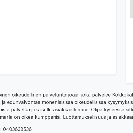
inen oikeudellinen palveluntarjoaja, joka palvelee Kokkokal
 ja edunvalvontaa monenlaisissa oikeudellisissa kysymyksi
sta palvelua jokaiselle asiakkaallemme. Olipa kyseessä sitte
imarla on oikea kumppanisi. Luottamuksellisuus ja asiakka
ne: 0403638536