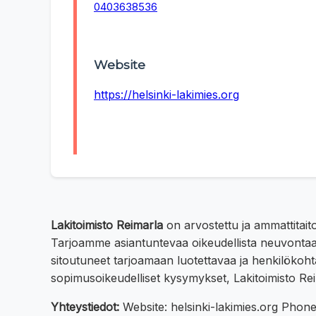
0403638536
Website
https://helsinki-lakimies.org
Lakitoimisto Reimarla
on arvostettu ja ammattitaito
Tarjoamme asiantuntevaa oikeudellista neuvontaa
sitoutuneet tarjoamaan luotettavaa ja henkilökohtai
sopimusoikeudelliset kysymykset, Lakitoimisto Re
Yhteystiedot:
Website: helsinki-lakimies.org Pho