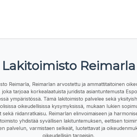
Lakitoimisto Reimarla
isto Reimarla, Reimarlan arvostettu ja ammattitaitoinen oike
, joka tarjoaa korkealaatuista juridista asiantuntemusta Esp
sessä ympäristössä. Tämä lakitoimisto palvelee sekä yksityish
olisissa oikeudellisissa kysymyksissä, mukaan lukien sopi
at sekä riidanratkaisu. Reimarlan elinvoimaiseen ja harmoni
toimisto yhdistää syvällisen lakituntemuksen, eettisen toimi
en palvelun, varmistaen selkeät, luotettavat ja oikeudenmuk
oikeudellisiin tarpeisiin.