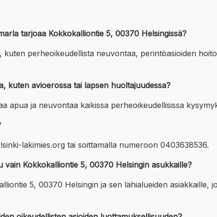
Reimarla tarjoaa Kokkokalliontie 5, 00370 Helsingissä?
, kuten perheoikeudellista neuvontaa, perintöasioiden hoitoa
a, kuten avioerossa tai lapsen huoltajuudessa?
evaa apua ja neuvontaa kaikissa perheoikeudellisissa kysymyk
?
elsinki-lakimies.org tai soittamalla numeroon 0403638536.
u vain Kokkokalliontie 5, 00370 Helsingin asukkaille?
ontie 5, 00370 Helsingin ja sen lähialueiden asiakkaille, jot
iden oikeudellisten asioiden luottamuksellisuuden?