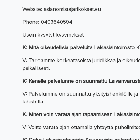
Website: asianomistajarikokset.eu
Phone: 0403640594
Usein kysytyt kysymykset
K: Mitä oikeudellisia palveluita Lakiasiaintoimist
V: Tarjoamme korkeatasoista juridiikkaa ja oikeudelli
paikallisesti.
K: Kenelle palvelunne on suunnattu Laivanvarust
V: Palvelumme on suunnattu yksityishenkilöille ja y
lähistöllä.
K: Miten voin varata ajan tapaamiseen Lakiasiain
V: Voitte varata ajan ottamalla yhteyttä puhelimi