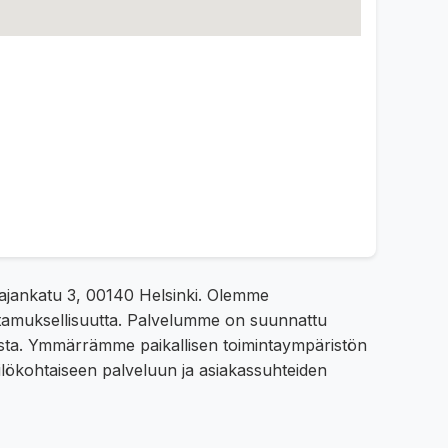
stajankatu 3, 00140 Helsinki. Olemme
ottamuksellisuutta. Palvelumme on suunnattu
edustusta. Ymmärrämme paikallisen toimintaympäristön
ilökohtaiseen palveluun ja asiakassuhteiden