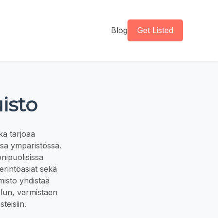
Blog
Get Listed
isto
ka tarjoaa
ssa ympäristössä.
onipuolisissa
erintöasiat sekä
misto yhdistää
elun, varmistaen
teisiin.