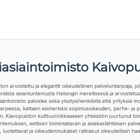
iasiaintoimisto Kaivopu
ton arvostettu ja elegantti oikeudellinen palveluntarjoaja, jo
uridista asiantuntemusta Helsingin merellisessä ja arvostetu
aintoimisto palvelee sekä yksityishenkilöitä että yrityksiä m
 tarpeissa, kattaen esimerkiksi sopimusoikeuden, perhe- ja p
un. Kaivopuiston kulttuuririkkaaseen yhteisöön juurtunut toi
tuntemuksen, eettisen toimintatavan ja asiakaslähtöisen palv
, luotettavat ja oikeudenmukaiset ratkaisut oikeudellisiin haas