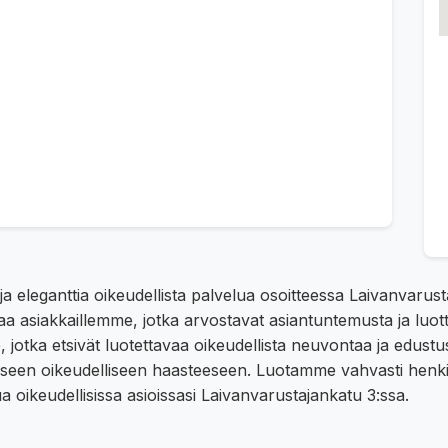
ja eleganttia oikeudellista palvelua osoitteessa Laivanvaru
kaa asiakkaillemme, jotka arvostavat asiantuntemusta ja lu
kilöille, jotka etsivät luotettavaa oikeudellista neuvontaa ja 
kaiseen oikeudelliseen haasteeseen. Luotamme vahvasti henk
oikeudellisissa asioissasi Laivanvarustajankatu 3:ssa.