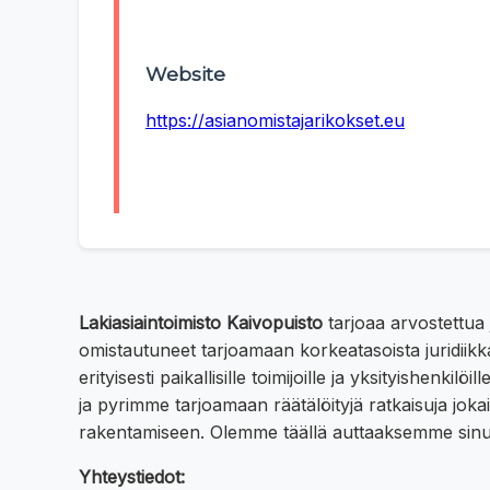
Website
https://asianomistajarikokset.eu
Lakiasiaintoimisto Kaivopuisto
tarjoaa arvostettua 
omistautuneet tarjoamaan korkeatasoista juridiik
erityisesti paikallisille toimijoille ja yksityishen
ja pyrimme tarjoamaan räätälöityjä ratkaisuja jo
rakentamiseen. Olemme täällä auttaaksemme sinua 
Yhteystiedot: