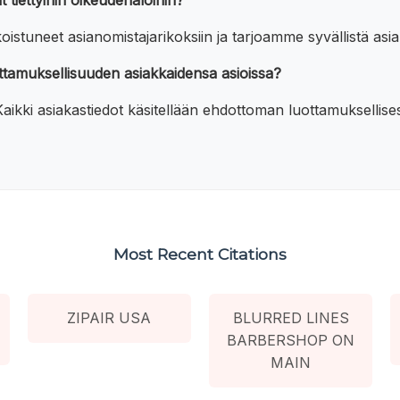
 tiettyihin oikeudenaloihin?
stuneet asianomistajarikoksiin ja tarjoamme syvällistä asian
ottamuksellisuuden asiakkaidensa asioissa?
ikki asiakastiedot käsitellään ehdottoman luottamuksellisest
Most Recent Citations
ZIPAIR USA
BLURRED LINES
BARBERSHOP ON
MAIN