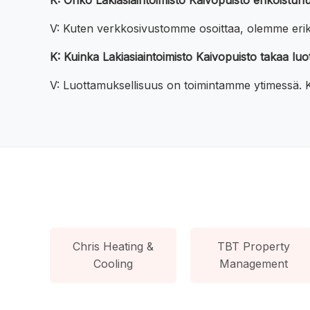
K: Onko Lakiasiaintoimisto Kaivopuisto erikoistunut
V: Kuten verkkosivustomme osoittaa, olemme erikoi
K: Kuinka Lakiasiaintoimisto Kaivopuisto takaa lu
V: Luottamuksellisuus on toimintamme ytimessä. Ka
Chris Heating &
TBT Property
Cooling
Management