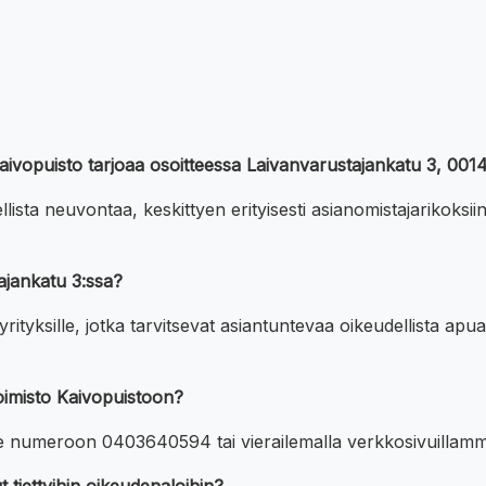
o Kaivopuisto tarjoaa osoitteessa Laivanvarustajankatu 3, 001
sta neuvontaa, keskittyen erityisesti asianomistajarikoksiin ja
ajankatu 3:ssa?
rityksille, jotka tarvitsevat asiantuntevaa oikeudellista apua
toimisto Kaivopuistoon?
tse numeroon 0403640594 tai vierailemalla verkkosivuillamm